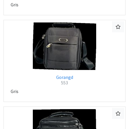
Gris
Gorangd
553
Gris