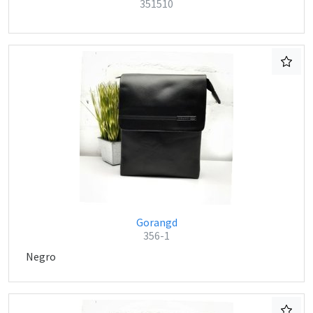
351510
Gorangd
356-1
Negro