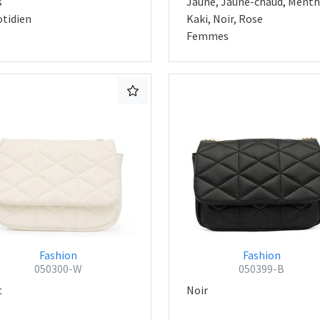
s
Jaune, Jaune-chaud, Menth
tidien
Kaki, Noir, Rose
Femmes
Fashion
Fashion
050300-W
050399-B
t
Noir