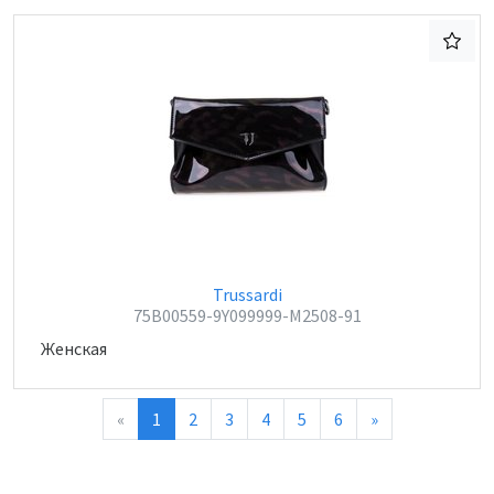
Trussardi
75B00559-9Y099999-M2508-91
Женская
«
1
2
3
4
5
6
»