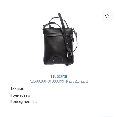
Trussardi
71B00260-9Y099999-K29921-22-2
Черный
Полиэстер
Повседневные