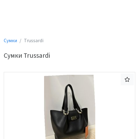
Сумки
Trussardi
Сумки Trussardi