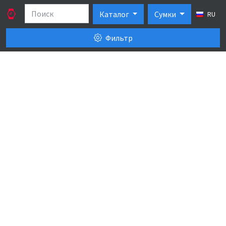
Каталог
Сумки
RU
Фильтр