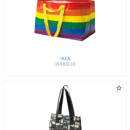
IKEA
104.832.10