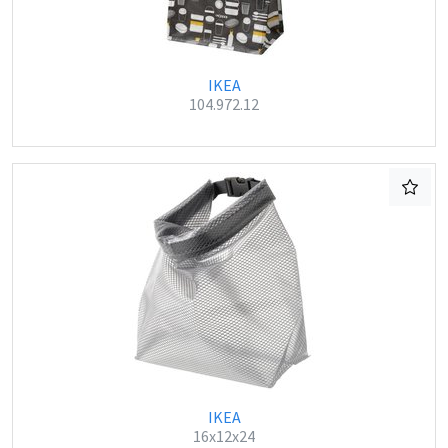
IKEA
104.972.12
IKEA
16x12x24